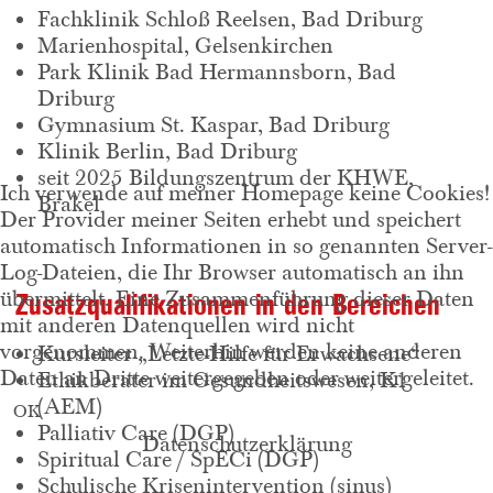
Fachklinik Schloß Reelsen, Bad Driburg
Marienhospital, Gelsenkirchen
Park Klinik Bad Hermannsborn, Bad
Driburg
Gymnasium St. Kaspar, Bad Driburg
Klinik Berlin, Bad Driburg
seit 2025 Bildungszentrum der KHWE,
Ich verwende auf meiner Homepage keine Cookies!
Brakel
Der Provider meiner Seiten erhebt und speichert
automatisch Informationen in so genannten Server-
Log-Dateien, die Ihr Browser automatisch an ihn
übermittelt. Eine Zusammenführung dieser Daten
Zusatzqualifikationen in den Bereichen
mit anderen Datenquellen wird nicht
vorgenommen. Weiterhin werden keine anderen
Kursleiter „Letzte-Hilfe für Erwachsene“
Daten an Dritte weitergegeben oder weitergeleitet.
Ethikberater im Gesundheitswesen, K1
(AEM)
OK
Palliativ Care (DGP)
Datenschutzerklärung
Spiritual Care / SpECi (DGP)
Schulische Krisenintervention (sinus)