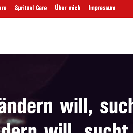
are
Spritual Care
Über mich
Impressum
ndern will, su
ndern will, sucht