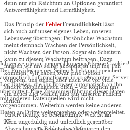
denn nur ein Reichtum an Optionen garantiert
Antwortfähigkeit und Lernfähigkeit.
Fehler
Freundlichkeit
Das Prinzip der
lässt
sich auch auf unser eigenes Leben, unseren
Lebensweg übertragen: Persönliches Wachstum
meint demnach Wachsen der Persönlichkeit,
nicht Wachsen der Person. Sogar ein Scheitern
kann zu diesem Wachstum beitragen. Dazu
Ich verwende auf meiner Homepage keine Cookies!
müssen wir uns selbst akzeptieren und ins Tun
Der Provider meiner Seiten erhebt und speichert
kommen: Wir haben zwar eine Option
automatisch Informationen in so genannten Server-
verloren, uns stehen aber nach wie vor viele
Log-Dateien, die Ihr Browser automatisch an ihn
andere Möglichkeiten offen – wir können uns
übermittelt. Eine Zusammenführung dieser Daten
ein neues Ziel wählen und aus unseren Fehlern
mit anderen Datenquellen wird nicht
lernen.
vorgenommen. Weiterhin werden keine anderen
Daten an Dritte weitergegeben oder weitergeleitet.
Unsere heutige so beschleunigte Welt ist im
OK
Kern ungeduldig und unleidlich gegenüber
Abweichungen. Fehler aber definieren den
Datenschutzerklärung